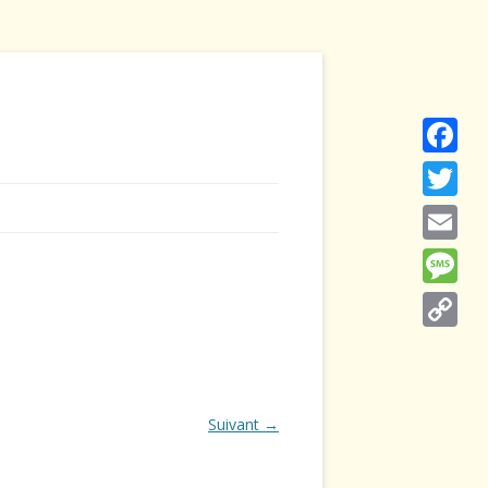
Faceboo
Twitter
Email
Message
Copy
Link
Suivant →