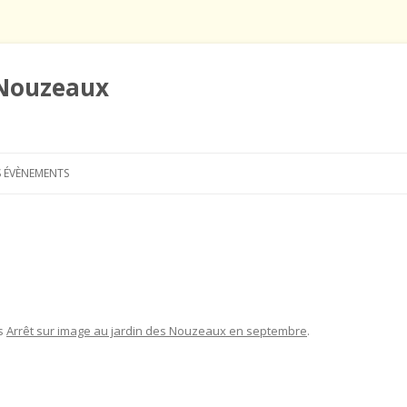
 Nouzeaux
Aller
au
 ÉVÈNEMENTS
contenu
s
Arrêt sur image au jardin des Nouzeaux en septembre
.