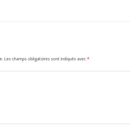
ARTIN
NS LÉGALES
HEL
S
e.
Les champs obligatoires sont indiqués avec
*