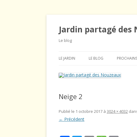
Jardin partagé des
Le blog
LE JARDIN
LE BLOG
PROCHAINS
PROCHAINS ÉVÈNEMENTS
AGENDA
NOUS CONTACTER
BRÈVES
Neige 2
HORAIRES DU JARDIN
GRAINES ET PLANTES
ADHÉRER
ILLUSTRATION DU MOIS
Publié le
1 octobre 2017
à
3024 × 4032
dan
← Précédent
RÈGLEMENT INTÉRIEUR
INFORMATIONS GÉNÉRALES
LES STATUTS
JARDINONS ENSEMBLE