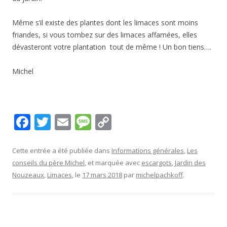
Même s’il existe des plantes dont les limaces sont moins
friandes, si vous tombez sur des limaces affamées, elles
dévasteront votre plantation tout de même ! Un bon tiens….
Michel
F
T
E
M
C
ac
w
m
e
o
e
itt
ai
ss
p
Cette entrée a été publiée dans
Informations générales
,
Les
conseils du père Michel
, et marquée avec
escargots
,
Jardin des
b
er
l
a
y
Nouzeaux
,
Limaces
, le
17 mars 2018
par
michelpachkoff
.
o
g
Li
o
e
n
k
k