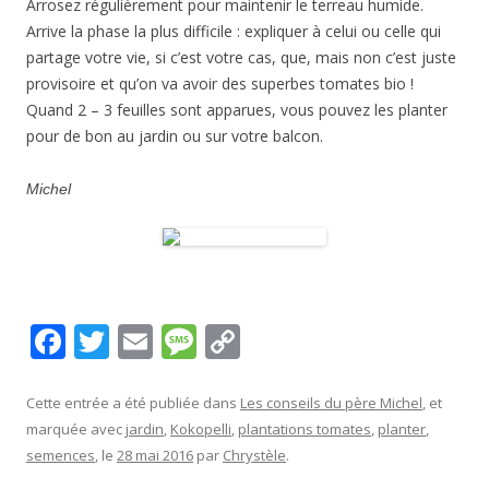
Arrosez régulièrement pour maintenir le terreau humide.
Arrive la phase la plus difficile : expliquer à celui ou celle qui
partage votre vie, si c’est votre cas, que, mais non c’est juste
provisoire et qu’on va avoir des superbes tomates bio !
Quand 2 – 3 feuilles sont apparues, vous pouvez les planter
pour de bon au jardin ou sur votre balcon.
Michel
F
T
E
M
C
ac
w
m
e
o
e
itt
ai
ss
p
Cette entrée a été publiée dans
Les conseils du père Michel
, et
marquée avec
jardin
,
Kokopelli
,
plantations tomates
,
planter
,
b
er
l
a
y
semences
, le
28 mai 2016
par
Chrystèle
.
o
g
Li