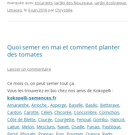
marquée avec
escargots
,
Jardin des Nouzeaux
,
jardin écologique
,
b
er
l
a
y
Limaces
, le
6 juin 2016
par
Chrystèle
.
o
g
Li
o
e
n
k
k
Quoi semer en mai et comment planter
des tomates
Laisser un commentaire
Ce mois-ci, on peut semer tout ça.
Vous les trouverez en bio chez nos amis de Kokopelli :
kokopelli-semences.fr
Amaranthe
,
Arroche
,
Asperge
,
Baselle
,
Basilic
,
Betterave
,
Cardon
,
Carotte
,
Céleri
,
Chicorée
,
Concombre
,
Cornichon
,
Côte de Blette
,
Courge
,
Courgette
,
Fenouil
,
Gombo
,
Haricot
,
Laitue
,
Melon
,
Mescluns
,
Navet
,
Oseille
,
Panais
,
Pastèque
,
Persil
,
Physalis
,
Poireau
,
Pois
,
Pourpier
,
Quinoa
,
Radis
,