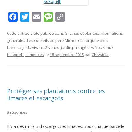
F
T
E
M
C
ac
w
m
e
o
e
itt
ai
ss
p
Cette entrée a été publiée dans
Graines et plantes
,
Informations
générales
,
Les conseils du père Michel
, et marquée avec
b
er
l
a
y
brevetage du vivant
,
Graines
,
jardin partagé des Nouzeaux
,
o
g
Li
Kokopelli
,
semences
, le
18 septembre 2016
par
Chrystèle
.
o
e
n
k
k
Protéger ses plantations contre les
limaces et escargots
3 réponses
Il y a des milliers d’escargots et limaces, sous chaque parcelle