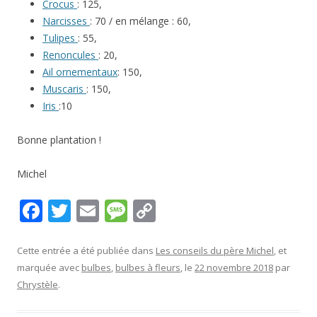
Crocus
: 125,
Narcisses
: 70 / en mélange : 60,
Tulipes
: 55,
Renoncules
: 20,
Ail ornementaux
: 150,
Muscaris
: 150,
Iris
:10
Bonne plantation !
Michel
F
T
E
M
C
ac
w
m
e
o
e
itt
ai
ss
p
Cette entrée a été publiée dans
Les conseils du père Michel
, et
marquée avec
bulbes
,
bulbes à fleurs
, le
22 novembre 2018
par
b
er
l
a
y
Chrystèle
.
o
g
Li