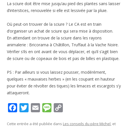
La sciure doit être mise jusqu’au pied des plantes sans laisser
d’interstices, renouvelée si elle est lessivée par la pluie.
Où peut-on trouver de la sciure ? Le CA est en train
d’organiser un achat de sciure qui sera mise à disposition.
En attendant on trouve de la sciure dans les rayons
animalerie : Bricorama à Châtillon, Truffaut à la Vache Noire.
Vérifier s’ils en ont avant de vous déplacer, et qu’il s’agit bien
de sciure ou de copeaux de bois et pas de billes en plastique.
PS : Par ailleurs si vous laissez pousser, modérément,
quelques « mauvaises herbes » (en les coupant en hauteur
pour éviter de révolter des tiques) les limaces et escargots s’y
attaqueront.
F
T
E
M
C
ac
w
m
e
o
e
itt
ai
ss
p
Cette entrée a été publiée dans
Les conseils du père Michel
, et