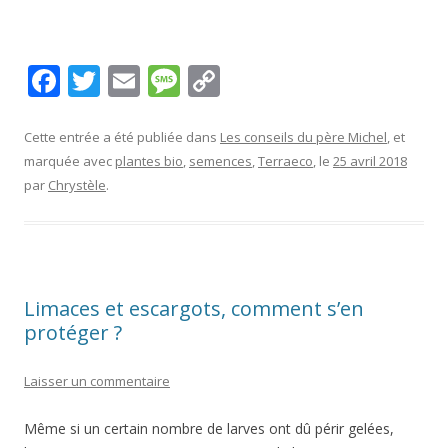
F
T
E
M
C
ac
w
m
e
o
e
itt
ai
ss
p
Cette entrée a été publiée dans
Les conseils du père Michel
, et
marquée avec
plantes bio
,
semences
,
Terraeco
, le
25 avril 2018
b
er
l
a
y
par
Chrystèle
.
o
g
Li
o
e
n
k
k
Limaces et escargots, comment s’en
protéger ?
Laisser un commentaire
Même si un certain nombre de larves ont dû périr gelées,