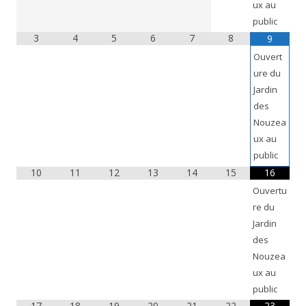
ux au
public
3
4
5
6
7
8
9
Ouvert
ure du
Jardin
des
Nouzea
ux au
public
10
11
12
13
14
15
16
Ouvertu
re du
Jardin
des
Nouzea
ux au
public
17
18
19
20
21
22
23