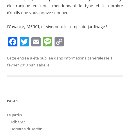
électronique en nous mentionnant le type et le nombre
d’outils que vous pouvez donner.
D’avance, MERCI, et vivement le temps du jardinage !
F
T
E
M
C
ac
w
m
e
o
e
itt
ai
ss
p
Cette entrée a été publiée dans
Informations générales
le
1
février 2013
par
Isabelle
.
b
er
l
a
y
o
g
Li
o
e
n
k
k
PAGES
Le jardin
Adhérer
Horaires du jardin