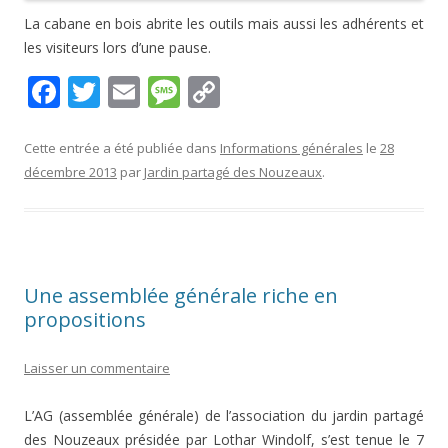
La cabane en bois abrite les outils mais aussi les adhérents et
les visiteurs lors d’une pause.
F
T
E
M
C
ac
w
m
e
o
e
itt
ai
ss
p
Cette entrée a été publiée dans
Informations générales
le
28
décembre 2013
par
Jardin partagé des Nouzeaux
.
b
er
l
a
y
o
g
Li
o
e
n
k
k
Une assemblée générale riche en
propositions
Laisser un commentaire
L’AG (assemblée générale) de l’association du jardin partagé
des Nouzeaux
présidée par Lothar Windolf,
s’est tenue le 7