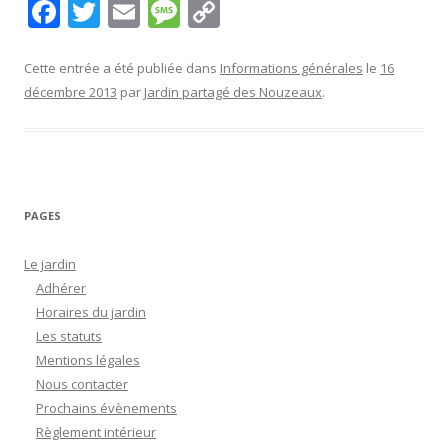
F
T
E
M
C
ac
w
m
e
o
e
itt
ai
ss
p
Cette entrée a été publiée dans
Informations générales
le
16
décembre 2013
par
Jardin partagé des Nouzeaux
.
b
er
l
a
y
o
g
Li
o
e
n
k
k
PAGES
Le jardin
Adhérer
Horaires du jardin
Les statuts
Mentions légales
Nous contacter
Prochains évènements
Règlement intérieur