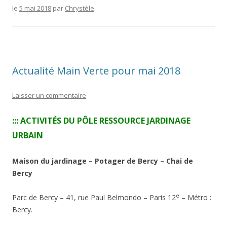
o
g
Li
le
5 mai 2018
par
Chrystèle
.
o
e
n
k
k
Actualité Main Verte pour mai 2018
Laisser un commentaire
::: ACTIVITÉS DU PÔLE RESSOURCE JARDINAGE
URBAIN
Maison du jardinage – Potager de Bercy – Chai de
Bercy
e
Parc de Bercy – 41, rue Paul Belmondo – Paris 12
– Métro :
Bercy.