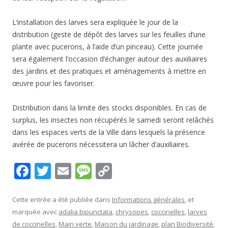
L’installation des larves sera expliquée le jour de la
distribution (geste de dépôt des larves sur les feuilles d’une
plante avec pucerons, à l’aide d’un pinceau). Cette journée
sera également l’occasion d’échanger autour des auxiliaires
des jardins et des pratiques et aménagements à mettre en
œuvre pour les favoriser.
Distribution dans la limite des stocks disponibles. En cas de
surplus, les insectes non récupérés le samedi seront relâchés
dans les espaces verts de la Ville dans lesquels la présence
avérée de pucerons nécessitera un lâcher d’auxiliaires.
F
T
E
M
C
ac
w
m
e
o
e
itt
ai
ss
p
Cette entrée a été publiée dans
Informations générales
, et
marquée avec
adalia bipunctata
,
chrysopes
,
coccinelles
,
larves
b
er
l
a
y
de coccinelles
,
Main verte
,
Maison du jardinage
,
plan Biodiversité
,