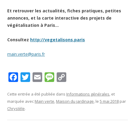
Et retrouver les actualités, fiches pratiques, petites
annonces, et la carte interactive des projets de
végétalisation à Paris…
Consultez
http://vegetalisons.paris
main.verte@paris.fr
F
T
E
M
C
ac
w
m
e
o
e
itt
ai
ss
p
Cette entrée a été publiée dans
Informations générales
, et
marquée avec
Main verte
,
Maison du jardinage
, le
5 mai 2018
par
b
er
l
a
y
Chrystèle
.
o
g
Li
o
e
n
k
k