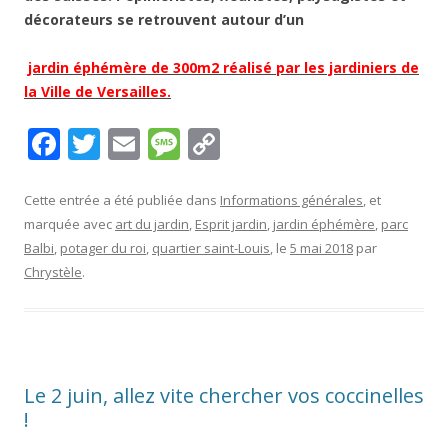
décorateurs se retrouvent autour d’un
jardin éphémère de 300m2 réalisé par les jardiniers de
la Ville de Versailles.
F
T
E
M
C
ac
w
m
e
o
e
itt
ai
ss
p
Cette entrée a été publiée dans
Informations générales
, et
marquée avec
art du jardin
,
Esprit jardin
,
jardin éphémère
,
parc
b
er
l
a
y
Balbi
,
potager du roi
,
quartier saint-Louis
, le
5 mai 2018
par
o
g
Li
Chrystèle
.
o
e
n
k
k
Le 2 juin, allez vite chercher vos coccinelles
!