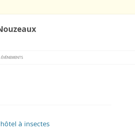
 Nouzeaux
Aller
au
 ÉVÈNEMENTS
contenu
hôtel à insectes