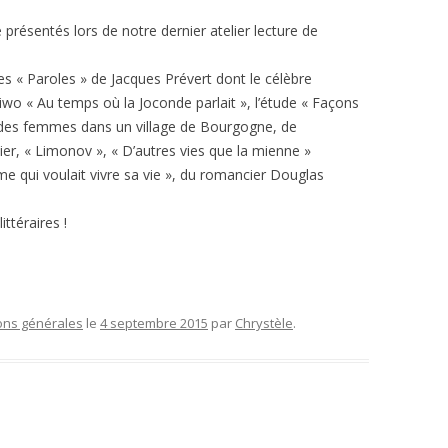
présentés lors de notre dernier atelier lecture de
 « Paroles » de Jacques Prévert dont le célèbre
 Diwo « Au temps où la Joconde parlait », l’étude « Façons
le des femmes dans un village de Bourgogne, de
er, « Limonov », « D’autres vies que la mienne »
e qui voulait vivre sa vie », du romancier Douglas
ttéraires !
ons générales
le
4 septembre 2015
par
Chrystèle
.