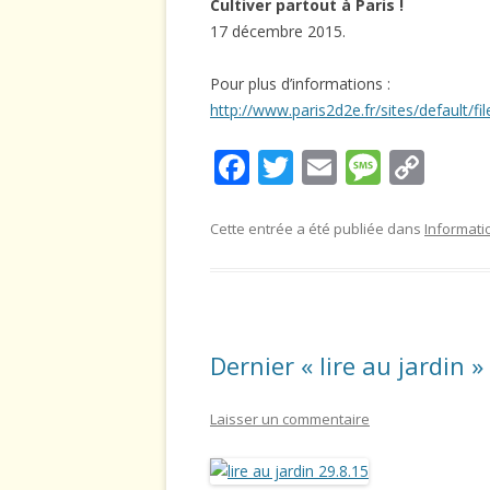
Cultiver partout à Paris !
17 décembre 2015.
Pour plus d’informations :
http://www.paris2d2e.fr/sites/default/f
F
T
E
M
C
ac
w
m
e
o
e
itt
ai
ss
p
Cette entrée a été publiée dans
Informati
b
er
l
a
y
o
g
Li
o
e
n
Dernier « lire au jardin » 
k
k
Laisser un commentaire