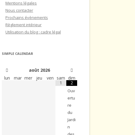
Mentions légales
Nous contacter
Prochains évènements
Règlement intérieur
Utilisation du blog : cadre légal
SIMPLE CALENDAR
août
2026
lun
mar
mer
jeu
ven
sam
dim
1
2
Ouv
ertu
re
du
Jardi
n
des