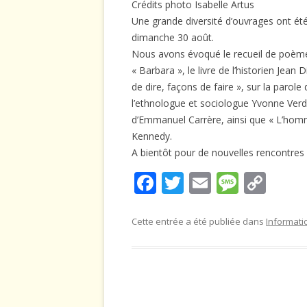
Crédits photo Isabelle Artus
Une grande diversité d’ouvrages ont été 
dimanche 30 août.
Nous avons évoqué le recueil de poèmes
« Barbara », le livre de l’historien Jean
de dire, façons de faire », sur la paro
l’ethnologue et sociologue Yvonne Verdi
d’Emmanuel Carrère, ainsi que « L’homm
Kennedy.
A bientôt pour de nouvelles rencontres li
F
T
E
M
C
ac
w
m
e
o
e
itt
ai
ss
p
Cette entrée a été publiée dans
Informati
b
er
l
a
y
o
g
Li
o
e
n