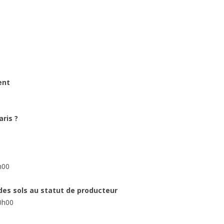
ent
aris ?
h00
des sols au statut de producteur
0h00