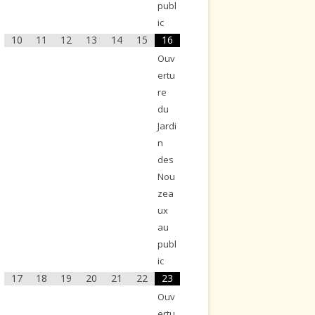
publ
ic
10
11
12
13
14
15
16
Ouv
ertu
re
du
Jardi
n
des
Nou
zea
ux
au
publ
ic
17
18
19
20
21
22
23
Ouv
ertu