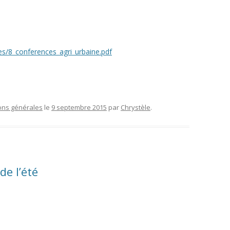
iles/8_conferences_agri_urbaine.pdf
ons générales
le
9 septembre 2015
par
Chrystèle
.
de l’été