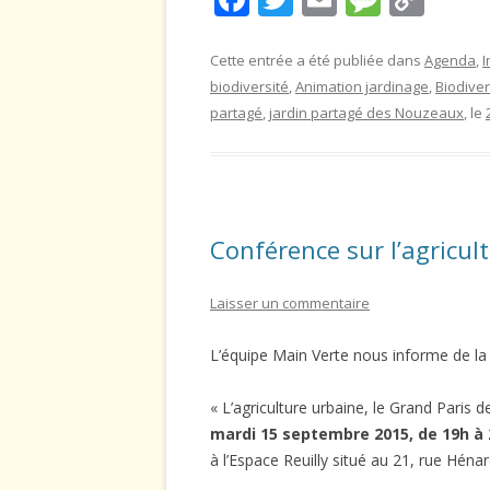
ac
w
m
e
o
e
itt
ai
ss
p
Cette entrée a été publiée dans
Agenda
,
I
biodiversité
,
Animation jardinage
,
Biodiver
b
er
l
a
y
partagé
,
jardin partagé des Nouzeaux
, le
o
g
Li
o
e
n
k
k
Conférence sur l’agricu
Laisser un commentaire
L’équipe Main Verte nous informe de la 
« L’agriculture urbaine, le Grand Paris d
mardi 15 septembre 2015, de 19h à
à l’Espace Reuilly situé au 21, rue Hénar