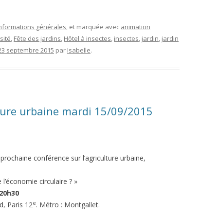
nformations générales
, et marquée avec
animation
sité
,
Fête des jardins
,
Hôtel à insectes
,
insectes
,
jardin
,
jardin
23 septembre 2015
par
Isabelle
.
lture urbaine mardi 15/09/2015
prochaine conférence sur l’agriculture urbaine,
e l’économie circulaire ? »
 20h30
e
d, Paris 12
. Métro : Montgallet.