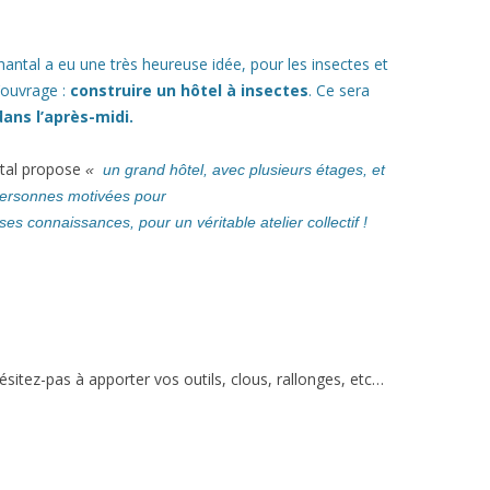
ARTIN
NS LÉGALES
hantal a eu une très heureuse idée, pour les insectes et
’ouvrage :
construire un hôtel à insectes
. Ce sera
ans l’après-midi.
ntal propose
HEL
«
un grand hôtel, avec plusieurs étages, et
ersonnes motivées pour
S
 ses connaissances,
pour un véritable atelier collectif !
hésitez-pas à apporter vos outils, clous, rallonges, etc…