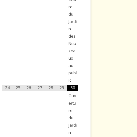
re
du
Jardi
n
des
Nou
zea
ux
au
publ
ic
24
25
26
27
28
29
30
Ouv
ertu
re
du
Jardi
n