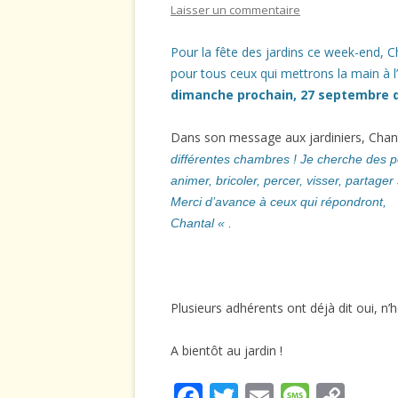
Laisser un commentaire
UTILISATION DU BLOG : CADRE
L’ATELIER JARDINAGE DE M
MENTIO
LÉGAL
Pour la fête des jardins ce week-end, C
LA BONNE HERBE DU MOIS
pour tous ceux qui mettrons la main à l
dimanche prochain, 27 septembre d
LES CONSEILS DU JARDINIER
Dans son message aux jardiniers, Cha
LES CONSEILS DU PÈRE MIC
différentes chambres !
Je
cherche des p
LIENS – ADRESSES ET AUTRE
animer,
bricoler,
percer,
visser,
partager
CAFARDAGES
Merci d’avance à ceux qui répondront,
Chantal « .
TECHNIQUE
Plusieurs adhérents ont déjà dit oui, n’
A bientôt au jardin !
F
T
E
M
C