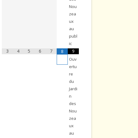
Nou
zea
ux
au
publ
ic
3
4
5
6
7
9
8
Ouv
ertu
re
du
Jardi
n
des
Nou
zea
ux
au