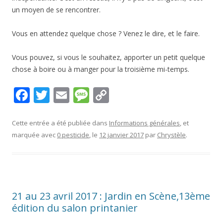
un moyen de se rencontrer.
Vous en attendez quelque chose ? Venez le dire, et le faire.
Vous pouvez, si vous le souhaitez, apporter un petit quelque
chose à boire ou à manger pour la troisième mi-temps.
F
T
E
M
C
ac
w
m
e
o
e
itt
ai
ss
p
Cette entrée a été publiée dans
Informations générales
, et
marquée avec
0 pesticide
, le
12 janvier 2017
par
Chrystèle
.
b
er
l
a
y
o
g
Li
o
e
n
k
k
21 au 23 avril 2017 : Jardin en Scène,13ème
édition du salon printanier