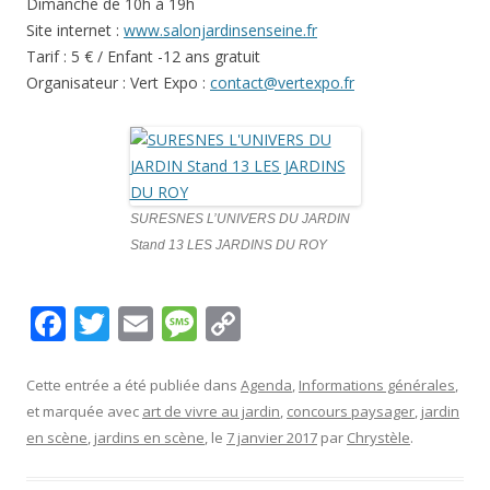
Dimanche de 10h à 19h
Site internet :
www.salonjardinsenseine.fr
Tarif : 5 € / Enfant -12 ans gratuit
Organisateur : Vert Expo :
contact@vertexpo.fr
SURESNES L’UNIVERS DU JARDIN
Stand 13 LES JARDINS DU ROY
F
T
E
M
C
ac
w
m
e
o
e
itt
ai
ss
p
Cette entrée a été publiée dans
Agenda
,
Informations générales
,
et marquée avec
art de vivre au jardin
,
concours paysager
,
jardin
b
er
l
a
y
en scène
,
jardins en scène
, le
7 janvier 2017
par
Chrystèle
.
o
g
Li