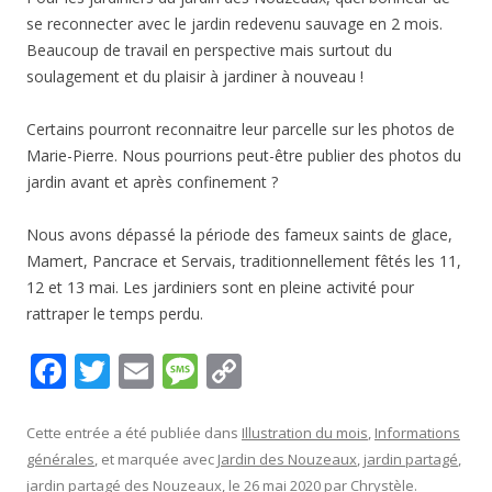
se reconnecter avec le jardin redevenu sauvage en 2 mois.
Beaucoup de travail en perspective mais surtout du
soulagement et du plaisir à jardiner à nouveau !
Certains pourront reconnaitre leur parcelle sur les photos de
Marie-Pierre. Nous pourrions peut-être publier des photos du
jardin avant et après confinement ?
Nous avons dépassé la période des fameux saints de glace,
Mamert, Pancrace et Servais, traditionnellement fêtés les 11,
12 et 13 mai. Les jardiniers sont en pleine activité pour
rattraper le temps perdu.
F
T
E
M
C
ac
w
m
e
o
e
itt
ai
ss
p
Cette entrée a été publiée dans
Illustration du mois
,
Informations
générales
, et marquée avec
Jardin des Nouzeaux
,
jardin partagé
,
b
er
l
a
y
jardin partagé des Nouzeaux
, le
26 mai 2020
par
Chrystèle
.