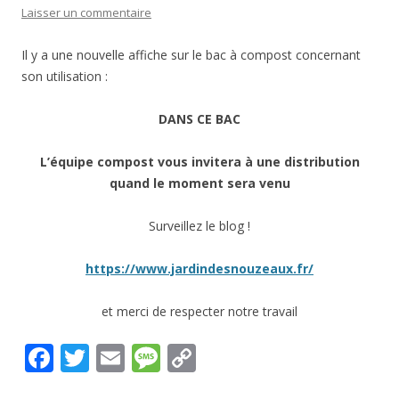
Laisser un commentaire
Il y a une nouvelle affiche sur le bac à compost concernant
son utilisation :
DANS CE BAC
L’équipe compost vous invitera à une distribution
quand le moment sera venu
Surveillez le blog !
https://www.jardindesnouzeaux.fr/
et merci de respecter notre travail
F
T
E
M
C
ac
w
m
e
o