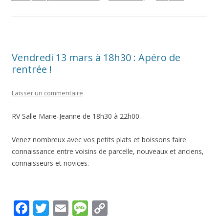
o
g
Li
o
e
n
k
k
Vendredi 13 mars à 18h30 : Apéro de
rentrée !
Laisser un commentaire
RV Salle Marie-Jeanne de 18h30 à 22h00.
Venez nombreux avec vos petits plats et boissons faire
connaissance entre voisins de parcelle, nouveaux et anciens,
connaisseurs et novices.
F
T
E
M
C