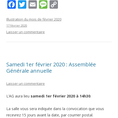
F
T
E
M
C
ac
w
m
e
o
e
itt
ai
ss
p
Illustration du mois de février 2020
17 février 2020
b
er
l
a
y
Laisser un commentaire
o
g
Li
o
e
n
k
k
Samedi 1er février 2020 : Assemblée
Générale annuelle
Laisser un commentaire
L’AG aura lieu
samedi 1er février 2020 à 14h30
.
La salle vous sera indiquée dans la convocation que vous
recevrez 15 jours avant la date, par courrier postal.