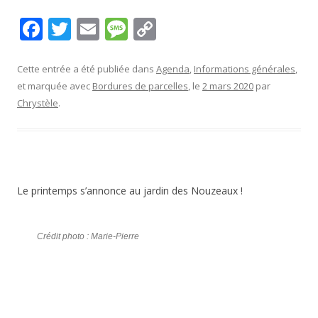
F
T
E
M
C
ac
w
m
e
o
e
itt
ai
ss
p
Cette entrée a été publiée dans
Agenda
,
Informations générales
,
et marquée avec
Bordures de parcelles
, le
2 mars 2020
par
b
er
l
a
y
Chrystèle
.
o
g
Li
o
e
n
k
k
Le printemps s’annonce au jardin des Nouzeaux !
Crédit photo : Marie-Pierre