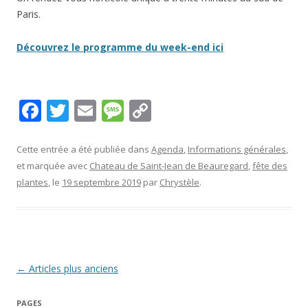
Paris.
Découvrez le programme du week-end ici
F
T
E
M
C
ac
w
m
e
o
e
itt
ai
ss
p
Cette entrée a été publiée dans
Agenda
,
Informations générales
,
et marquée avec
Chateau de Saint-Jean de Beauregard
,
fête des
b
er
l
a
y
plantes
, le
19 septembre 2019
par
Chrystèle
.
o
g
Li
o
e
n
k
k
Navigation
←
Articles plus anciens
des
PAGES
articles