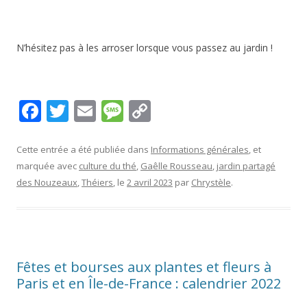
N’hésitez pas à les arroser lorsque vous passez au jardin !
F
T
E
M
C
ac
w
m
e
o
e
itt
ai
ss
p
Cette entrée a été publiée dans
Informations générales
, et
marquée avec
culture du thé
,
Gaêlle Rousseau
,
jardin partagé
b
er
l
a
y
des Nouzeaux
,
Théiers
, le
2 avril 2023
par
Chrystèle
.
o
g
Li
o
e
n
k
k
Fêtes et bourses aux plantes et fleurs à
Paris et en Île-de-France : calendrier 2022