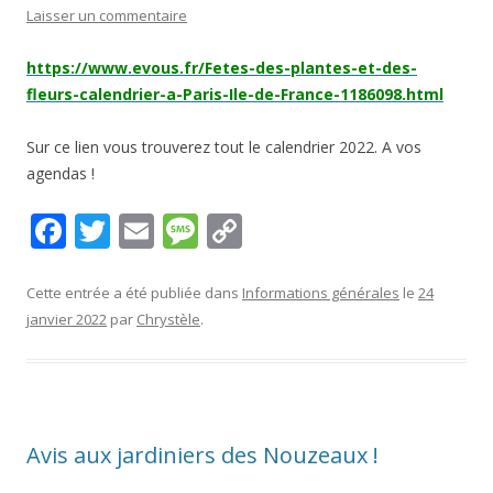
Laisser un commentaire
https://www.evous.fr/Fetes-des-plantes-et-des-
fleurs-calendrier-a-Paris-Ile-de-France-1186098.html
Sur ce lien vous trouverez tout le calendrier 2022. A vos
agendas !
F
T
E
M
C
ac
w
m
e
o
e
itt
ai
ss
p
Cette entrée a été publiée dans
Informations générales
le
24
janvier 2022
par
Chrystèle
.
b
er
l
a
y
o
g
Li
o
e
n
k
k
Avis aux jardiniers des Nouzeaux !