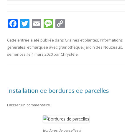
F
T
E
M
C
ac
w
m
e
o
e
itt
ai
ss
p
Cette entrée a été publiée dans
Graines et plantes
,
Informations
générales
, et marquée avec
grainothèque
,
Jardin des Nouzeaux
,
b
er
l
a
y
semences
, le
4 mars 2020
par
Chrystèle
.
o
g
Li
o
e
n
k
k
Installation de bordures de parcelles
Laisser un commentaire
Bordures de parcelles à