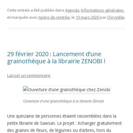
ac
w
m
e
o
e
itt
ai
ss
p
Cette entrée a été publiée dans
Agenda
,
Informations générales
,
et marquée avec
Apéro de rentrée
, le
13 mars 2020
par
Chrystèle
.
b
er
l
a
y
o
g
Li
o
e
n
k
k
29 février 2020 : Lancement d’une
grainothèque à la librairie ZENOBI !
Laisser un commentaire
Ouverture d’une grainothèque à la librairie Zénobi
Une quinzaine de personnes étaient rassemblées dans la
petite librairie de Sawsan. Le projet : échanger gratuitement
des graines de fleurs, de légumes ou d’arbres, hors du