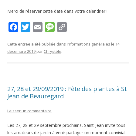
Merci de réserver cette date dans votre calendrier !
F
T
E
M
C
ac
w
m
e
o
e
itt
ai
ss
p
Cette entrée a été publiée dans
Informations générales
le
14
décembre 2019
par
Chrystèle
.
b
er
l
a
y
o
g
Li
o
e
n
k
k
27, 28 et 29/09/2019 : Fête des plantes à St
Jean de Beauregard
Laisser un commentaire
Les 27, 28 et 29 septembre prochains, Saint-Jean invite tous
les amateurs de jardin à venir partager un moment convivial