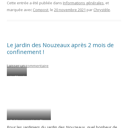
e
itt
ai
ss
p
Cette entrée a été publiée dans
Informations générales
, et
marquée avec
Compost
, le
20 novembre 2021
par
Chrystèle
.
b
er
l
a
y
o
g
Li
o
e
n
k
k
Le jardin des Nouzeaux après 2 mois de
confinement !
Laisser un commentaire
Le 21 mai
2020
Crédits photos Marie-Pierre
Pour les jardiniers du jardin des Nouzeaux, quel bonheur de
Gaubert