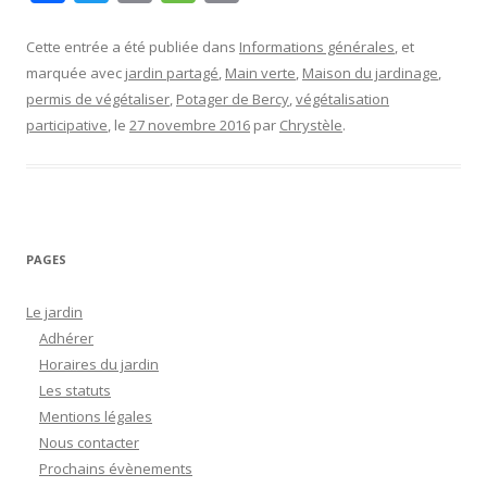
ac
w
m
e
o
e
itt
ai
ss
p
Cette entrée a été publiée dans
Informations générales
, et
marquée avec
jardin partagé
,
Main verte
,
Maison du jardinage
,
b
er
l
a
y
permis de végétaliser
,
Potager de Bercy
,
végétalisation
o
g
Li
participative
, le
27 novembre 2016
par
Chrystèle
.
o
e
n
k
k
PAGES
Le jardin
Adhérer
Horaires du jardin
Les statuts
Mentions légales
Nous contacter
Prochains évènements