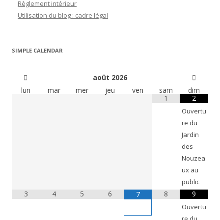
Règlement intérieur
Utilisation du blog : cadre légal
SIMPLE CALENDAR
août
2026
lun
mar
mer
jeu
ven
sam
dim
1
2
Ouvertu
re du
Jardin
des
Nouzea
ux au
public
3
4
5
6
8
9
7
Ouvertu
re du