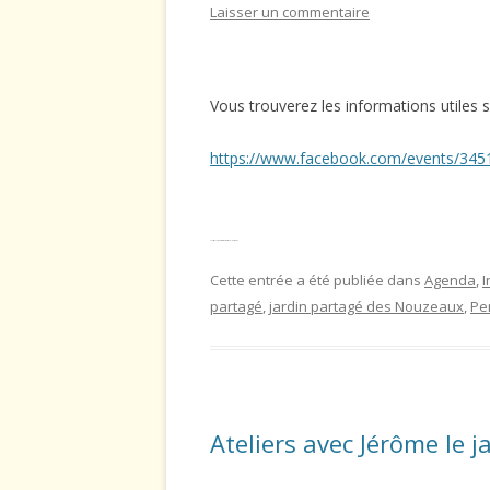
Laisser un commentaire
UTILISATION DU BLOG : CADRE
L’ATELIER JARDINAGE DE M
MENTIO
LÉGAL
LA BONNE HERBE DU MOIS
Vous trouverez les informations utiles su
LES CONSEILS DU JARDINIER
https://www.facebook.com/events/34
LES CONSEILS DU PÈRE MIC
LIENS – ADRESSES ET AUTRE
CAFARDAGES
Vous trouverez les informations sur le lien ci-après.
Cette entrée a été publiée dans
Agenda
,
I
TECHNIQUE
partagé
,
jardin partagé des Nouzeaux
,
Pe
Ateliers avec Jérôme le j