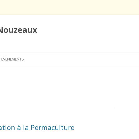
 Nouzeaux
Aller
au
 ÉVÈNEMENTS
contenu
tiation à la Permaculture