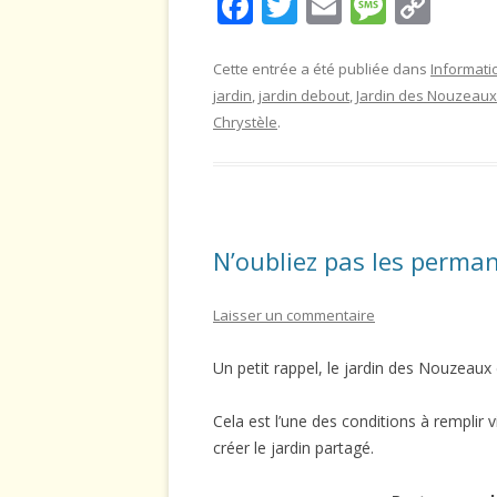
F
T
E
M
C
ac
w
m
e
o
e
itt
ai
ss
p
Cette entrée a été publiée dans
Informati
jardin
,
jardin debout
,
Jardin des Nouzeaux
b
er
l
a
y
Chrystèle
.
o
g
Li
o
e
n
k
k
N’oubliez pas les perman
Laisser un commentaire
Un petit rappel, le jardin des Nouzeaux es
Cela est l’une des conditions à remplir v
créer le jardin partagé.