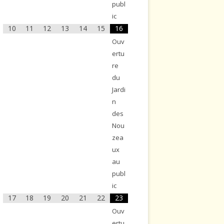
publ
ic
10
11
12
13
14
15
16
Ouv
ertu
re
du
Jardi
n
des
Nou
zea
ux
au
publ
ic
17
18
19
20
21
22
23
Ouv
ertu