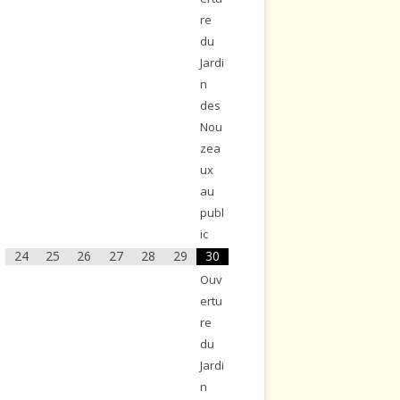
re
du
Jardi
n
des
Nou
zea
ux
au
publ
ic
24
25
26
27
28
29
30
Ouv
ertu
re
du
Jardi
n