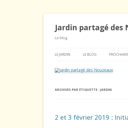
Jardin partagé des
Le blog
LE JARDIN
LE BLOG
PROCHAINS
PROCHAINS ÉVÈNEMENTS
AGENDA
NOUS CONTACTER
BRÈVES
ARCHIVES PAR ÉTIQUETTE :
JARDIN
HORAIRES DU JARDIN
GRAINES ET PLANTES
ADHÉRER
ILLUSTRATION DU MOIS
RÈGLEMENT INTÉRIEUR
INFORMATIONS GÉNÉRALES
2 et 3 février 2019 : Ini
LES STATUTS
JARDINONS ENSEMBLE