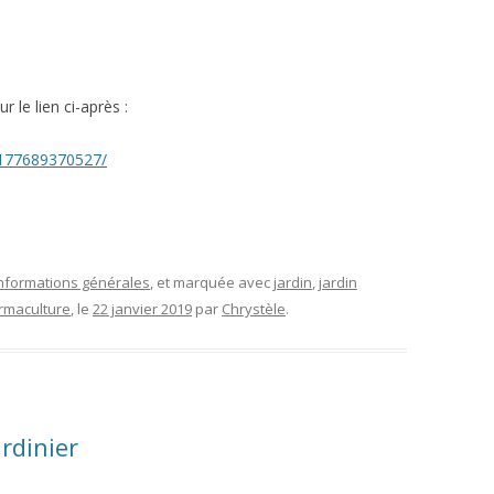
ARTIN
NS LÉGALES
r le lien ci-après :
5177689370527/
HEL
S
nformations générales
, et marquée avec
jardin
,
jardin
rmaculture
, le
22 janvier 2019
par
Chrystèle
.
ardinier