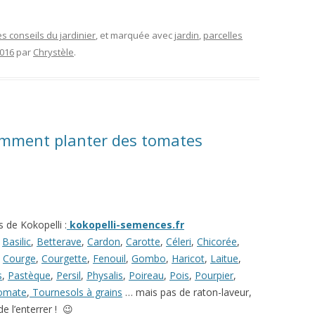
es conseils du jardinier
, et marquée avec
jardin
,
parcelles
2016
par
Chrystèle
.
omment planter des tomates
 de Kokopelli :
kokopelli-semences.fr
,
Basilic
,
Betterave
,
Cardon
,
Carotte
,
Céleri
,
Chicorée
,
,
Courge
,
Courgette
,
Fenouil
,
Gombo
,
Haricot
,
Laitue
,
s
,
Pastèque
,
Persil
,
Physalis
,
Poireau
,
Pois
,
Pourpier
,
omate
,
Tournesols à grains
… mais pas de raton-laveur,
e l’enterrer ! 😉