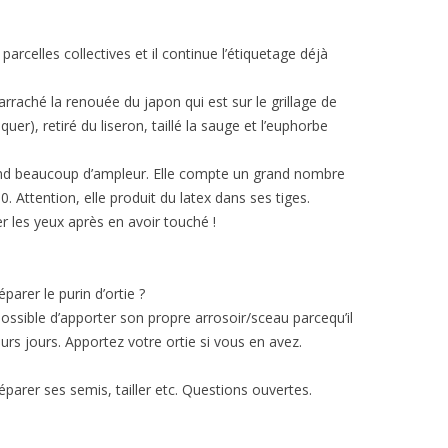
arcelles collectives et il continue l’étiquetage déjà
 arraché la renouée du japon qui est sur le grillage de
iquer), retiré du liseron, taillé la sauge et l’euphorbe
rend beaucoup d’ampleur. Elle compte un grand nombre
 Attention, elle produit du latex dans ses tiges.
ter les yeux après en avoir touché !
arer le purin d’ortie ?
ssible d’apporter son propre arrosoir/sceau parcequ’il
urs jours. Apportez votre ortie si vous en avez.
arer ses semis, tailler etc. Questions ouvertes.