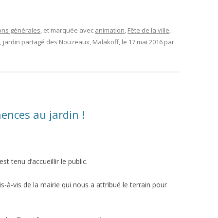
ons générales
, et marquée avec
animation
,
Fête de la ville
,
,
jardin partagé des Nouzeaux
,
Malakoff
, le
17 mai 2016
par
ences au jardin !
t tenu d’accueillir le public.
is-à-vis de la mairie qui nous a attribué le terrain pour