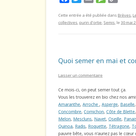
ac
w
m
e
o
e
itt
ai
ss
p
Cette entrée a été publiée dans
Brèves
,
L
collectives
,
purin d'ortie
,
Semis
, le
30 mai 
b
er
l
a
y
o
g
Li
o
e
n
k
k
Quoi semer en mai et c
Laisser un commentaire
Ce mois-ci, on peut semer tout ça.
Vous les trouverez en bio chez nos amis
Amaranthe
,
Arroche
,
Asperge
,
Baselle
Concombre
,
Cornichon
,
Côte de Blette
Melon
,
Mescluns
,
Navet
,
Oseille
,
Panai
Quinoa
,
Radis
,
Roquette
,
Tétragone
,
T
pauvre bête, vous n’auriez pas le cœur d