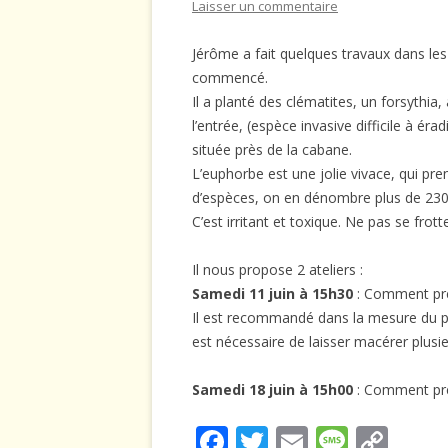
Laisser un commentaire
Jérôme a fait quelques travaux dans les p
commencé.
Il a planté des clématites, un forsythia,
l’entrée, (espèce invasive difficile à érad
située près de la cabane.
L’euphorbe est une jolie vivace, qui p
d’espèces, on en dénombre plus de 2300.
C’est irritant et toxique. Ne pas se frot
Il nous propose 2 ateliers :
Samedi 11 juin à 15h30
: Comment prép
Il est recommandé dans la mesure du po
est nécessaire de laisser macérer plusie
Samedi 18 juin à 15h00
: Comment prép
F
T
E
M
C