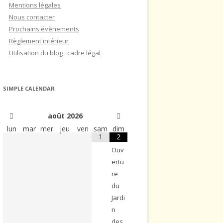
Mentions légales
Nous contacter
Prochains évènements
Règlement intérieur
Utilisation du blog : cadre légal
SIMPLE CALENDAR
août
2026
lun
mar
mer
jeu
ven
sam
dim
1
2
Ouv
ertu
re
du
Jardi
n
des