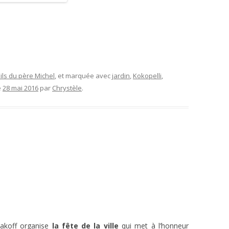
ils du père Michel
, et marquée avec
jardin
,
Kokopelli
,
e
28 mai 2016
par
Chrystèle
.
akoff organise
la fête de la ville
qui met à l’honneur