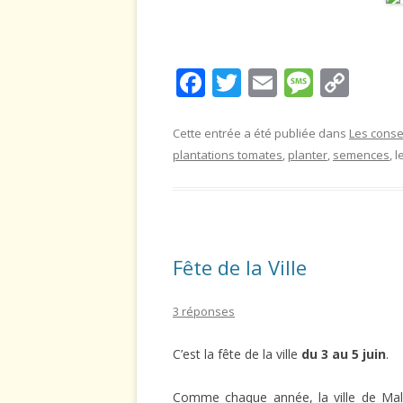
F
T
E
M
C
ac
w
m
e
o
e
itt
ai
ss
p
Cette entrée a été publiée dans
Les conse
plantations tomates
,
planter
,
semences
, l
b
er
l
a
y
o
g
Li
o
e
n
k
k
Fête de la Ville
3 réponses
C’est la fête de la ville
du 3 au 5 juin
.
Comme chaque année, la ville de Mal