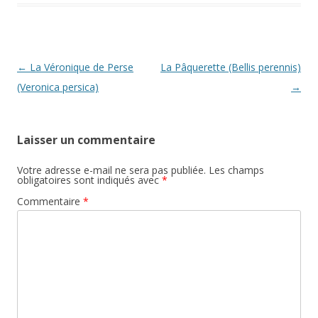
o
g
Li
o
e
n
k
k
Navigation
←
La Véronique de Perse
La Pâquerette (Bellis perennis)
des
(Veronica persica)
→
articles
Laisser un commentaire
Votre adresse e-mail ne sera pas publiée.
Les champs
obligatoires sont indiqués avec
*
Commentaire
*