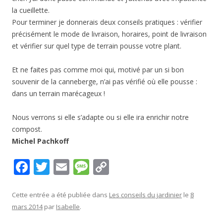
la cueillette.
Pour terminer je donnerais deux conseils pratiques : vérifier
précisément le mode de livraison, horaires, point de livraison
et vérifier sur quel type de terrain pousse votre plant.
Et ne faites pas comme moi qui, motivé par un si bon
souvenir de la canneberge, n’ai pas vérifié où elle pousse :
dans un terrain marécageux !
Nous verrons si elle s’adapte ou si elle ira enrichir notre
compost.
Michel Pachkoff
F
T
E
M
C
ac
w
m
e
o
e
itt
ai
ss
p
Cette entrée a été publiée dans
Les conseils du jardinier
le
8
mars 2014
par
Isabelle
.
b
er
l
a
y