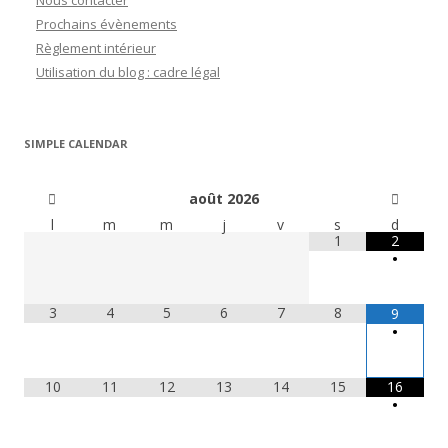
Nous contacter
Prochains évènements
Règlement intérieur
Utilisation du blog : cadre légal
SIMPLE CALENDAR
août
2026
l
m
m
j
v
s
d
1
2
•
3
4
5
6
7
8
9
•
10
11
12
13
14
15
16
•