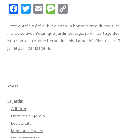
F
T
E
M
C
ac
w
m
e
o
e
itt
ai
ss
p
Cette entrée a été publiée dans
La bonne herbe du mois
, et
marquée avec
Botanique
,
jardin partagé
,
jardin partagé des
b
er
l
a
y
Nouzeaux
,
La bonne herbe du mois
,
Lothar W.
,
Plantes
, le
17
o
g
Li
juillet 2014
par
Isabelle
.
o
e
n
k
k
PAGES
Le jardin
Adhérer
Horaires du jardin
Les statuts
Mentions légales