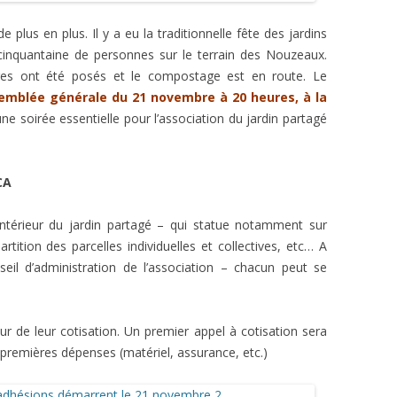
ARTIN
NS LÉGALES
e plus en plus. Il y a eu la traditionnelle fête des jardins
cinquantaine de personnes sur le terrain des Nouzeaux.
res ont été posés et le compostage est en route. Le
semblée générale du 21 novembre à 20 heures, à la
une soirée essentielle pour l’association du jardin partagé
HEL
S
CA
intérieur du jardin partagé – qui statue notamment sur
partition des parcelles individuelles et collectives, etc… A
nseil d’administration de l’association – chacun peut se
 de leur cotisation. Un premier appel à cotisation sera
s premières dépenses (matériel, assurance, etc.)