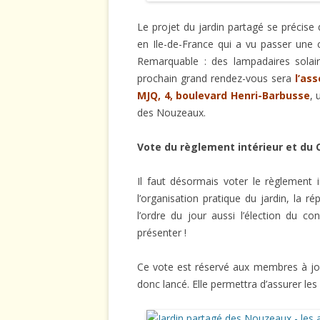
UTILISATION DU BLOG : CADRE
L’ATELIER JARDINAGE DE M
MENTIO
Le projet du jardin partagé se précise d
LÉGAL
en Ile-de-France qui a vu passer une 
LA BONNE HERBE DU MOIS
Remarquable : des lampadaires solai
prochain grand rendez-vous sera
l’as
LES CONSEILS DU JARDINIER
MJQ, 4, boulevard Henri-Barbusse
, 
LES CONSEILS DU PÈRE MIC
des Nouzeaux.
LIENS – ADRESSES ET AUTRE
Vote du règlement intérieur et du 
CAFARDAGES
Il faut désormais voter le règlement 
TECHNIQUE
l’organisation pratique du jardin, la ré
l’ordre du jour aussi l’élection du co
présenter !
Ce vote est réservé aux membres à jour
donc lancé. Elle permettra d’assurer le