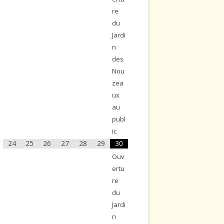
re
du
Jardi
n
des
Nou
zea
ux
au
publ
ic
24
25
26
27
28
29
30
Ouv
ertu
re
du
Jardi
n