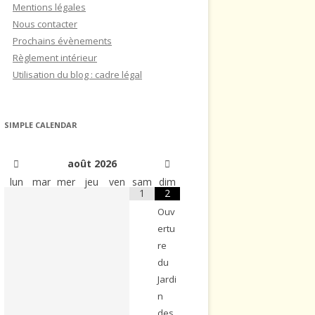
Mentions légales
Nous contacter
Prochains évènements
Règlement intérieur
Utilisation du blog : cadre légal
SIMPLE CALENDAR
août
2026
lun
mar
mer
jeu
ven
sam
dim
1
2
Ouv
ertu
re
du
Jardi
n
des