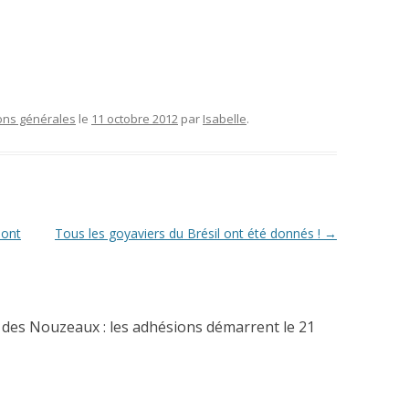
ons générales
le
11 octobre 2012
par
Isabelle
.
sont
Tous les goyaviers du Brésil ont été donnés !
→
 des Nouzeaux : les adhésions démarrent le 21