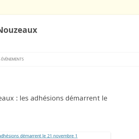
 Nouzeaux
Aller
au
 ÉVÈNEMENTS
contenu
eaux : les adhésions démarrent le