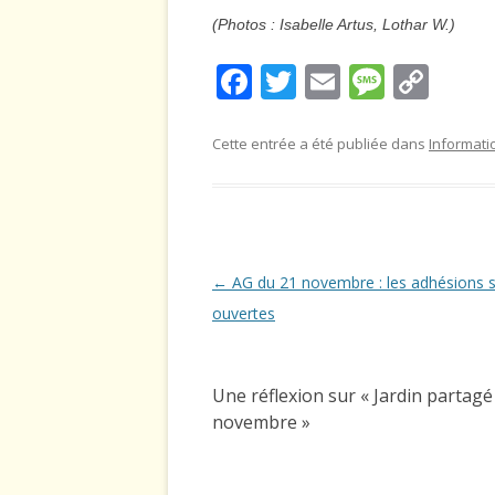
(Photos : Isabelle Artus, Lothar W.)
F
T
E
M
C
ac
w
m
e
o
e
itt
ai
ss
p
Cette entrée a été publiée dans
Informati
b
er
l
a
y
o
g
Li
o
e
n
k
k
Navigation
←
AG du 21 novembre : les adhésions 
des
ouvertes
articles
Une réflexion sur «
Jardin partagé
novembre
»