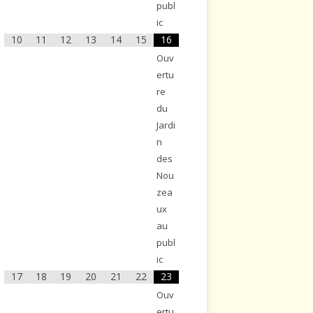
publ
ic
10
11
12
13
14
15
16
Ouv
ertu
re
du
Jardi
n
des
Nou
zea
ux
au
publ
ic
17
18
19
20
21
22
23
Ouv
ertu