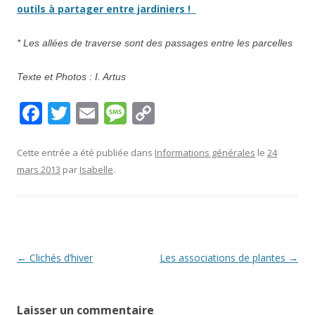
outils à partager entre jardiniers !
* Les allées de traverse sont des passages entre les parcelles
Texte et Photos : I. Artus
F
T
E
M
C
ac
w
m
e
o
e
itt
ai
ss
p
Cette entrée a été publiée dans
Informations générales
le
24
mars 2013
par
Isabelle
.
b
er
l
a
y
o
g
Li
o
e
n
k
k
Navigation
←
Clichés d’hiver
Les associations de plantes
→
des
articles
Laisser un commentaire