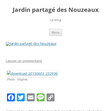
Jardin partagé des Nouzeaux
Le blog
Aller
Menu
au
contenu
Laisser un commentaire
Photo : Virginie.
F
T
E
M
C
ac
w
m
e
o