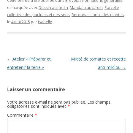
e
itt
ai
ss
p
Cette entrée a été publiée dans
Brèves
,
Informations générales
,
et marquée avec
Dessin au jardin
,
Mandala au jardin
,
Parcelle
b
er
l
a
y
collective des parfums et des sens
,
Reconnaissance des plantes
,
o
g
Li
le
4 mai 2015
par
Isabelle
.
o
e
n
k
k
Navigation
←
Atelier « Préparer et
Mixité de tomates et recette
des
entretenir la terre »
anti-mildiou
→
articles
Laisser un commentaire
Votre adresse e-mail ne sera pas publiée.
Les champs
obligatoires sont indiqués avec
*
Commentaire
*