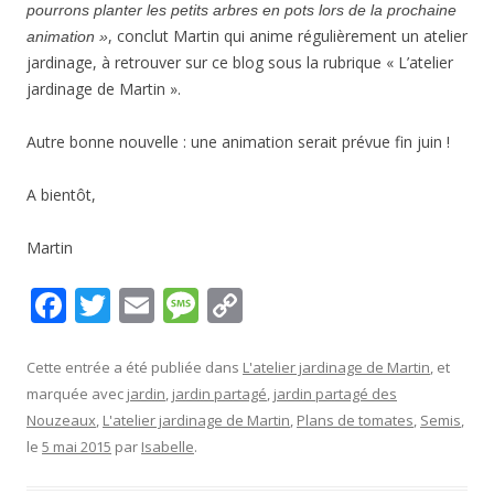
pourrons planter les petits arbres en pots lors de la prochaine
, conclut Martin qui anime régulièrement un atelier
animation »
jardinage, à retrouver sur ce blog sous la rubrique « L’atelier
jardinage de Martin ».
Autre bonne nouvelle : une animation serait prévue fin juin !
A bientôt,
Martin
F
T
E
M
C
ac
w
m
e
o
e
itt
ai
ss
p
Cette entrée a été publiée dans
L'atelier jardinage de Martin
, et
marquée avec
jardin
,
jardin partagé
,
jardin partagé des
b
er
l
a
y
Nouzeaux
,
L'atelier jardinage de Martin
,
Plans de tomates
,
Semis
,
o
g
Li
le
5 mai 2015
par
Isabelle
.
o
e
n