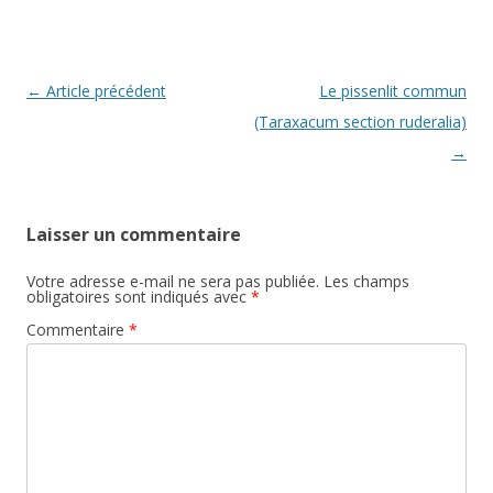
k
k
Navigation
←
Article précédent
Le pissenlit commun
des
(Taraxacum section ruderalia)
articles
→
Laisser un commentaire
Votre adresse e-mail ne sera pas publiée.
Les champs
obligatoires sont indiqués avec
*
Commentaire
*