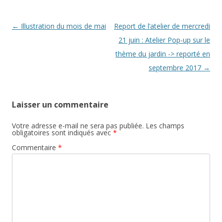
k
k
Navigation
←
Illustration du mois de mai
Report de l’atelier de mercredi
des
21 juin : Atelier Pop-up sur le
articles
thème du jardin -> reporté en
septembre 2017
→
Laisser un commentaire
Votre adresse e-mail ne sera pas publiée.
Les champs
obligatoires sont indiqués avec
*
Commentaire
*