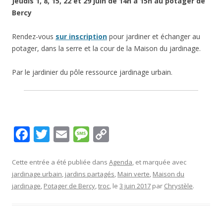
Jeudis 1, 8, 15, 22 et 29 juin de 14h à 15h au potager de
Bercy
Rendez-vous
sur inscription
pour jardiner et échanger au
potager, dans la serre et la cour de la Maison du jardinage.
Par le jardinier du pôle ressource jardinage urbain.
F
T
E
M
C
ac
w
m
e
o
e
itt
ai
ss
p
Cette entrée a été publiée dans
Agenda
, et marquée avec
jardinage urbain
,
jardins partagés
,
Main verte
,
Maison du
b
er
l
a
y
jardinage
,
Potager de Bercy
,
troc
, le
3 juin 2017
par
Chrystèle
.
o
g
Li
o
e
n