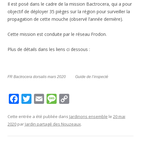
Il est posé dans le cadre de la mission Bactrocera, qui a pour
objectif de déployer 35 pièges sur la région pour surveiller la
propagation de cette mouche (observé l’année dernière).
Cette mission est conduite par le réseau Frodon.
Plus de détails dans les liens ci dessous :
FR Bactrocera dorsalis mars 2020
Guide de l’inspecté
F
T
E
M
C
ac
w
m
e
o
e
itt
ai
ss
p
Cette entrée a été publiée dans
Jardinons ensemble
le
20 mai
2020
par
Jardin partagé des Nouzeaux
.
b
er
l
a
y
o
g
Li