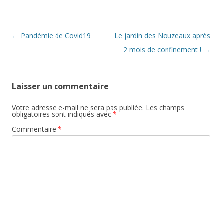
o
e
n
k
k
Navigation
←
Pandémie de Covid19
Le jardin des Nouzeaux après
des
2 mois de confinement !
→
articles
Laisser un commentaire
Votre adresse e-mail ne sera pas publiée.
Les champs
obligatoires sont indiqués avec
*
Commentaire
*