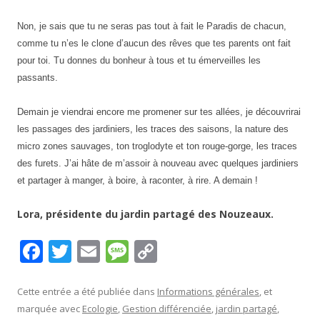
Non, je sais que tu ne seras pas tout à fait le Paradis de chacun,
comme tu n’es le clone d’aucun des rêves que tes parents ont fait
pour toi. Tu donnes du bonheur à tous et tu émerveilles les
passants.
Demain je viendrai encore me promener sur tes allées, je découvrirai
les passages des jardiniers, les traces des saisons, la nature des
micro zones sauvages, ton troglodyte et ton rouge-gorge, les traces
des furets. J’ai hâte de m’assoir à nouveau avec quelques jardiniers
et partager à manger, à boire, à raconter, à rire. A demain !
Lora, présidente du jardin partagé des Nouzeaux.
F
T
E
M
C
ac
w
m
e
o
e
itt
ai
ss
p
Cette entrée a été publiée dans
Informations générales
, et
marquée avec
Ecologie
,
Gestion différenciée
,
jardin partagé
,
b
er
l
a
y