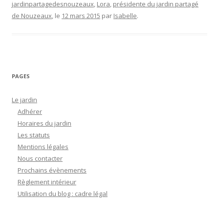
jardinpartagedesnouzeaux
,
Lora
,
présidente du jardin partagé
o
g
Li
de Nouzeaux
, le
12 mars 2015
par
Isabelle
.
o
e
n
k
k
PAGES
Le jardin
Adhérer
Horaires du jardin
Les statuts
Mentions légales
Nous contacter
Prochains évènements
Règlement intérieur
Utilisation du blog : cadre légal