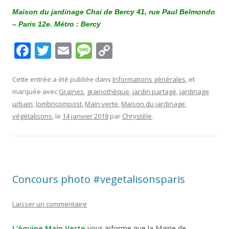
Maison du jardinage Chai de Bercy 41, rue Paul Belmondo
– Paris 12e. Métro : Bercy
F
T
E
M
C
ac
w
m
e
o
e
itt
ai
ss
p
Cette entrée a été publiée dans
Informations générales
, et
marquée avec
Graines
,
grainothèque
,
jardin partagé
,
jardinage
b
er
l
a
y
urbain
,
lombricompost
,
Main verte
,
Maison du jardinage
,
o
g
Li
végétalisons
, le
14 janvier 2018
par
Chrystèle
.
o
e
n
k
k
Concours photo #vegetalisonsparis
Laisser un commentaire
L’équipe
Main Verte
vous informe que la Mairie de