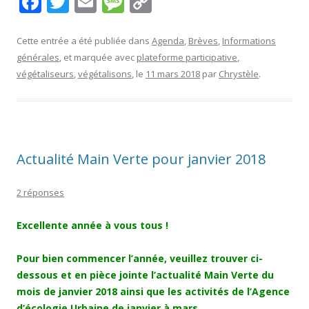
F
T
E
M
C
ac
w
m
e
o
e
itt
ai
ss
p
Cette entrée a été publiée dans
Agenda
,
Brèves
,
Informations
générales
, et marquée avec
plateforme participative
,
b
er
l
a
y
végétaliseurs
,
végétalisons
, le
11 mars 2018
par
Chrystèle
.
o
g
Li
o
e
n
k
k
Actualité Main Verte pour janvier 2018
2 réponses
Excellente année à vous tous !
Pour bien commencer l’année, veuillez trouver ci-
dessous et en pièce jointe l’actualité Main Verte du
mois de janvier 2018 ainsi que les activités de l’Agence
d’
é
cologie Urbaine de janvier à mars.