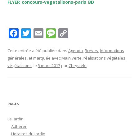
FLYER_concours-vegetalisons-paris_BD
F
T
E
M
C
ac
w
m
e
o
e
itt
ai
ss
p
Cette entrée a été publiée dans
Agenda
,
Brèves
,
Informations
générales
, et marquée avec
Main verte
,
réalisations végétales
,
b
er
l
a
y
végétalisons
, le
5 mars 2017
par
Chrystèle
.
o
g
Li
o
e
n
k
k
PAGES
Le jardin
Adhérer
Horaires du jardin