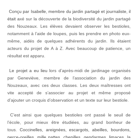
Conçu par Isabelle, membre du jardin partagé et journaliste, il
était a
xé sur la découverte de la biodiversité du jardin partagé
des Nouzeaux. Les élèves devaient observer les bestioles,
notamment
à l’aide de loupes,
puis les prendre en photo eux-
même, aidés de quelques adhérents du jardin. Ils étaient
acteurs du projet de A à Z. Avec beaucoup de patience, un
résultat est apparu.
Le projet a eu lieu l
ors d’après-midi de jardinage organisés
par Geneviève, membre de l’association
du jardin des
Nouzeaux,
avec ces deux classes
.
Les deux maîtresses ont
vite accepté de s’associer au projet et même proposé
d’ajouter un croquis d’observation et un texte sur leur bestiole.
C’est ainsi que quelques bestioles ont passé le seuil de
l’école, pour mieux être étudiées, au grand bonheur de
tous.
Coccinelles, areignées, escargots, abeilles, bourdons,
perce-oreilles, mille pattes, chenilles, gendarmes, limaces, la