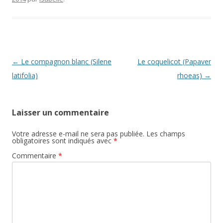
b
er
l
a
y
o
g
Li
o
e
n
k
k
Navigation
←
Le compagnon blanc (Silene
Le coquelicot (Papaver
des
latifolia)
rhoeas)
→
articles
Laisser un commentaire
Votre adresse e-mail ne sera pas publiée.
Les champs
obligatoires sont indiqués avec
*
Commentaire
*