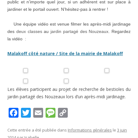
public et n’importe quel jour, si un adhérent est sur place à
jardiner et le portail ouvert. N’hésitez-pas à rentrer !
Une équipe vidéo est venue filmer les après-midi jardinage
des
deux classes
au
jardin partagé des Nouzeaux
. Regardez
la vidéo :
Malakoff côté nature / Site de la mairie de Malakoff
Les élèves participent au projet de recherche de bestioles du
jardin partagé des Nouzeaux lors d’un après-midi jardinage.
F
T
E
M
C
ac
w
m
e
o
e
itt
ai
ss
p
Cette entrée a été publiée dans
Informations générales
le
3 juin
2014
par
Isabelle
.