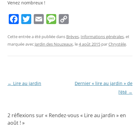
Venez nombreux !
F
T
E
M
C
a
w
m
e
o
c
itt
ai
ss
p
Cette entrée a été publiée dans
Brèves
,
Informations générales
, et
marquée avec
Jardin des Nouzeaux
, le
4 août 2015
par
Chrystèle
.
e
er
l
a
y
b
g
Li
o
e
n
o
k
Navigation
←
Lire au jardin
Dernier « lire au jardin » de
k
des
l’été
→
articles
2 réflexions sur «
Rendez-vous « Lire au jardin » en
août !
»