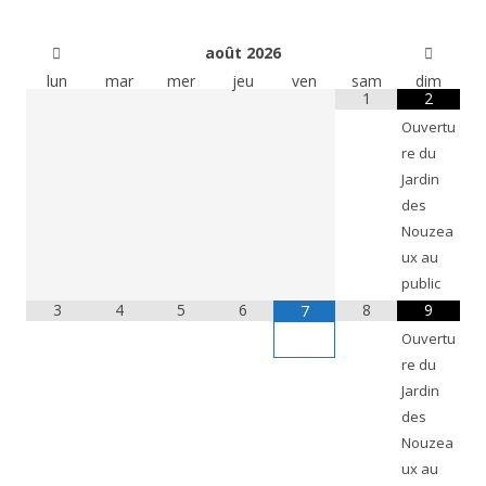
août
2026
lun
mar
mer
jeu
ven
sam
dim
1
2
Ouvertu
re du
Jardin
des
Nouzea
ux au
public
3
4
5
6
8
9
7
Ouvertu
re du
Jardin
des
Nouzea
ux au