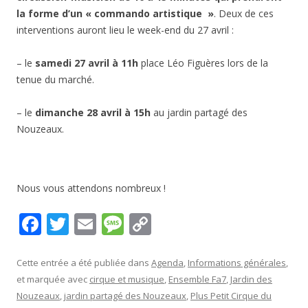
la forme d’un « commando artistique »
. Deux de ces
interventions auront lieu le week-end du 27 avril :
– le
samedi 27 avril à 11h
place Léo Figuères lors de la
tenue du marché.
– le
dimanche 28 avril à 15h
au jardin partagé des
Nouzeaux.
Nous vous attendons nombreux !
F
T
E
M
C
ac
w
m
e
o
e
itt
ai
ss
p
Cette entrée a été publiée dans
Agenda
,
Informations générales
,
et marquée avec
cirque et musique
,
Ensemble Fa7
,
Jardin des
b
er
l
a
y
Nouzeaux
,
jardin partagé des Nouzeaux
,
Plus Petit Cirque du