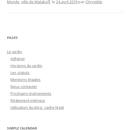
o
g
Li
Monde
,
ville de Malakoff
, le
24 avril 2019
par
Chrystèle
.
o
e
n
k
k
PAGES
Le jardin
Adhérer
Horaires du jardin
Les statuts
Mentions légales
Nous contacter
Prochains évènements
Règlement intérieur
Utilisation du blog : cadre légal
SIMPLE CALENDAR