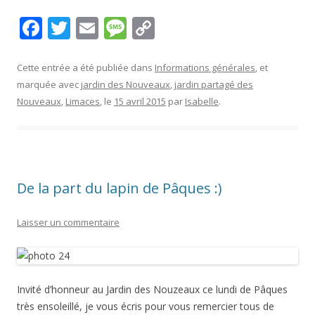
F
T
E
M
C
ac
w
m
e
o
e
itt
ai
ss
p
Cette entrée a été publiée dans
Informations générales
, et
marquée avec
jardin des Nouveaux
,
jardin partagé des
b
er
l
a
y
Nouveaux
,
Limaces
, le
15 avril 2015
par
Isabelle
.
o
g
Li
o
e
n
k
k
De la part du lapin de Pâques :)
Laisser un commentaire
Invité d’honneur au Jardin des Nouzeaux ce lundi de Pâques
très ensoleillé, je vous écris pour vous remercier tous de