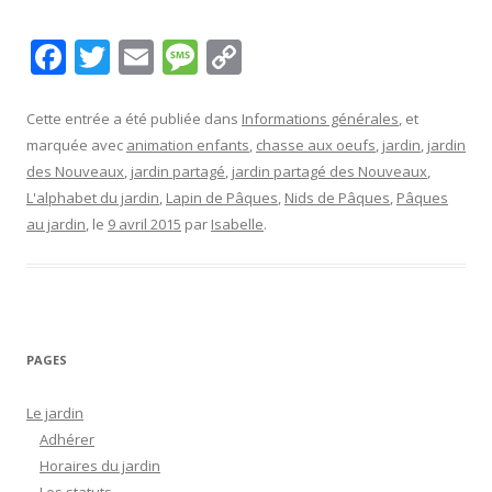
F
T
E
M
C
ac
w
m
e
o
e
itt
ai
ss
p
Cette entrée a été publiée dans
Informations générales
, et
marquée avec
animation enfants
,
chasse aux oeufs
,
jardin
,
jardin
b
er
l
a
y
des Nouveaux
,
jardin partagé
,
jardin partagé des Nouveaux
,
o
g
Li
L'alphabet du jardin
,
Lapin de Pâques
,
Nids de Pâques
,
Pâques
o
e
n
au jardin
, le
9 avril 2015
par
Isabelle
.
k
k
PAGES
Le jardin
Adhérer
Horaires du jardin